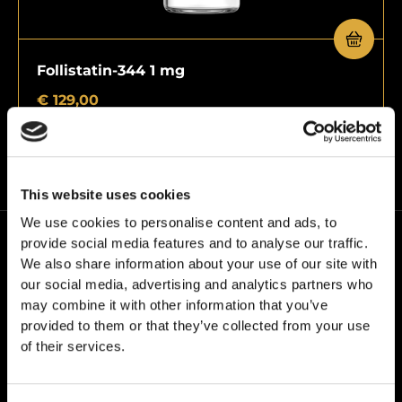
Follistatin-344 1 mg
€
129,00
This website uses cookies
We use cookies to personalise content and ads, to
provide social media features and to analyse our traffic.
We also share information about your use of our site with
our social media, advertising and analytics partners who
may combine it with other information that you’ve
provided to them or that they’ve collected from your use
Ve společnosti24PEPTIDES pracujeme s naší vlastní
of their services.
značkou – Grail Formula. Řídíme se přitom jedním
přesvědčením: kvalita bez kompromisů.