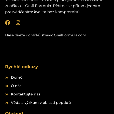
značkou – Grail Formula. Řídíme se přitom jedním
přesvědčením: kvalita bez kompromisů.
F
I
a
n
c
s
Naše divize doplňků stravy:
GrailFormula.com
e
t
b
a
o
g
o
r
k
a
m
Rychlé odkazy
Domů
O nás
Kontaktujte nás
Věda a výzkum v oblasti peptidů
Obchod