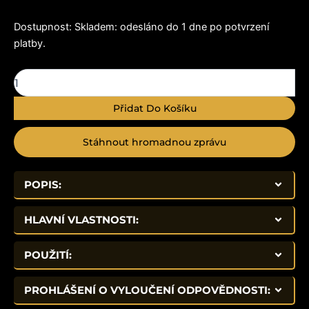
VIP
Dostupnost:
Skladem: odesláno do 1 dne po potvrzení
(vasoaktivní
platby.
intestinální
peptid)
10
mg
množství
Přidat Do Košíku
Stáhnout hromadnou zprávu
POPIS:
HLAVNÍ VLASTNOSTI:
POUŽITÍ:
PROHLÁŠENÍ O VYLOUČENÍ ODPOVĚDNOSTI: