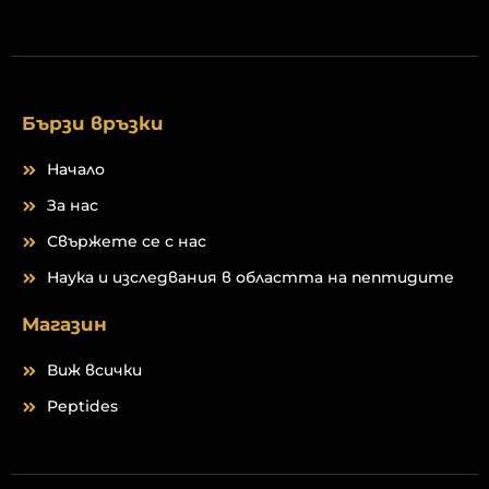
у
г
к
р
а
м
Бързи връзки
Начало
За нас
Свържете се с нас
Наука и изследвания в областта на пептидите
Магазин
Виж всички
Peptides