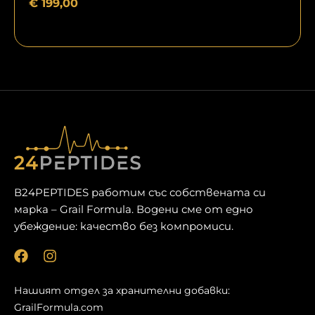
€
199,00
В24PEPTIDES работим със собствената си
марка – Grail Formula. Водени сме от едно
убеждение: качество без компромиси.
Ф
И
е
н
й
с
Нашият отдел за хранителни добавки:
с
т
GrailFormula.com
б
а