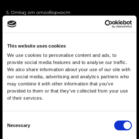
5. Отказ от отговорност
24Peptides не 24Peptides отговорност за
неправилна употреба на продуктите.
Всички продукти се предоставят без
This website uses cookies
никакви гаранции, изрични или
We use cookies to personalise content and ads, to
подразбиращи се.
provide social media features and to analyse our traffic.
Клиентът поема пълна отговорност за
We also share information about your use of our site with
правилното боравене и съхранение на
our social media, advertising and analytics partners who
продуктите.
may combine it with other information that you’ve
provided to them or that they’ve collected from your use
6. Интелектуална собственост
of their services.
Цялото съдържание на този уебсайт (текст,
изображения, лога) е собственост на 24Peptides не
Consent
може да се използва без разрешение.
Necessary
Selection
7. Промени в условията