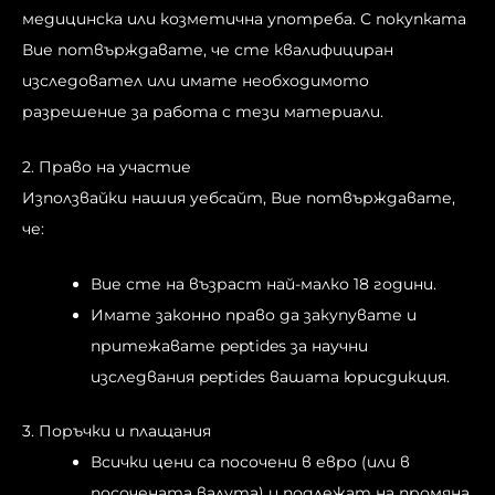
медицинска или козметична употреба. С покупката
Вие потвърждавате, че сте квалифициран
изследовател или имате необходимото
разрешение за работа с тези материали.
2. Право на участие
Използвайки нашия уебсайт, Вие потвърждавате,
че:
Вие сте на възраст най-малко 18 години.
Имате законно право да закупувате и
притежавате peptides за научни
изследвания peptides вашата юрисдикция.
3. Поръчки и плащания
Всички цени са посочени в евро (или в
посочената валута) и подлежат на промяна