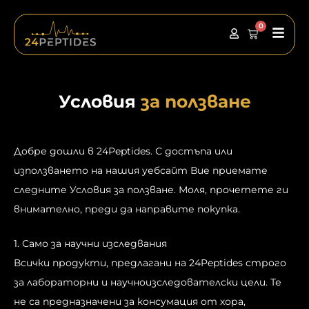
Премини
към
0
Глав
Кошница
съдържанието
мен
Условия
за ползване
Добре дошли в 24Peptides. С достъпа или
използването на нашия уебсайт Вие приемате
следните Условия за ползване. Моля, прочетете ги
внимателно, преди да направите покупка.
1. Само за научни изследвания
Всички продукти, предлагани на 24Peptides строго
за лабораторни и научноизследователски цели. Те
не са предназначени за консумация от хора,