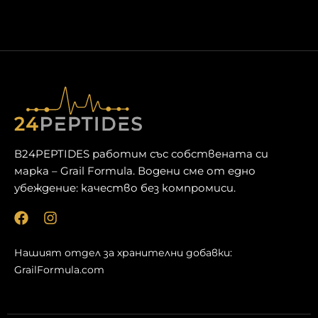
В24PEPTIDES работим със собствената си
марка – Grail Formula. Водени сме от едно
убеждение: качество без компромиси.
Ф
И
е
н
й
с
Нашият отдел за хранителни добавки:
с
т
GrailFormula.com
б
а
у
г
к
р
а