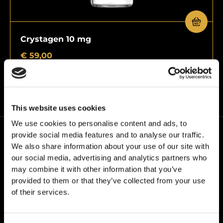
Crystagen 10 mg
€
59,00
This website uses cookies
We use cookies to personalise content and ads, to
provide social media features and to analyse our traffic.
We also share information about your use of our site with
our social media, advertising and analytics partners who
may combine it with other information that you’ve
provided to them or that they’ve collected from your use
Na24PEPTIDES, trabalhamos com a nossa própria
of their services.
marca – Grail Formula. Impulsionados por uma
convicção: qualidade sem atalhos.