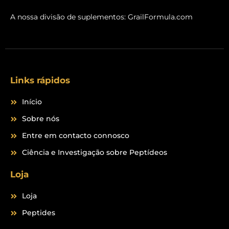
a
n
c
s
A nossa divisão de suplementos:
GrailFormula.com
e
t
b
a
o
g
o
r
k
a
m
Links rápidos
Início
Sobre nós
Entre em contacto connosco
Ciência e Investigação sobre Peptídeos
Loja
Loja
Peptides