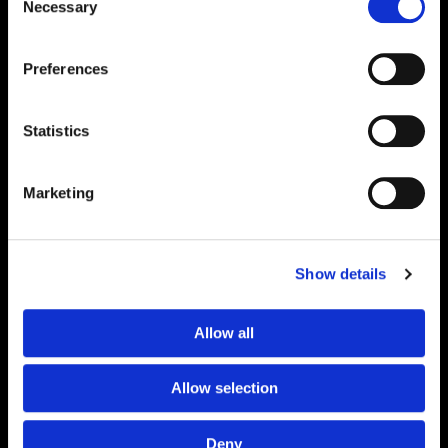
Investigação sobre GHK-Cu: Padrões de
Necessary
Selection
qualidade e avaliação laboratorial |
24Peptides
Preferences
equipa web
/
10 de junho de 2026
Investigação sobre o GHK-Cu: Padrões de qualidade
Statistics
e avaliação laboratorial O GHK-Cu é um dos
complexos de peptídeos de cobre mais amplamente
referenciados na literatura científica
Marketing
Leia mais »
Show details
Allow all
Allow selection
Deny