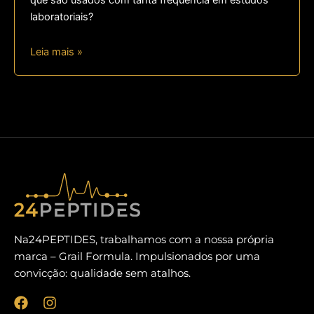
que são usados com tanta frequência em estudos
laboratoriais?
Leia mais »
Na24PEPTIDES, trabalhamos com a nossa própria
marca – Grail Formula. Impulsionados por uma
convicção: qualidade sem atalhos.
F
I