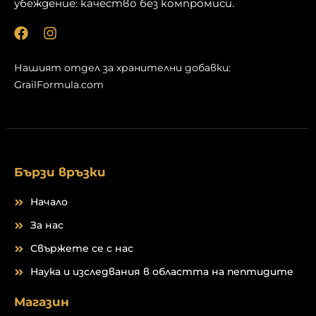
убеждение: качество без компромиси.
Ф
И
е
н
й
с
Нашият отдел за хранителни добавки:
с
т
GrailFormula.com
б
а
у
г
к
р
а
м
Бързи връзки
Начало
За нас
Свържете се с нас
Наука и изследвания в областта на пептидите
Магазин