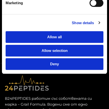
Marketing
KLOW – TB-500 10 mg / BPC-157 10 mg /
Show details
KPV 10 mg / GHK-Cu 50 mg
€
159,00
Allow all
Allow selection
Deny
В24PEPTIDES работим със собствената си
марка – Grail Formula. Водени сме от едно