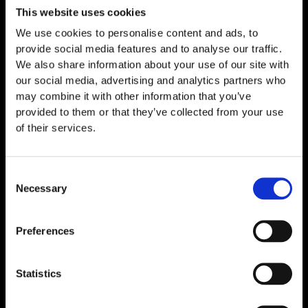
This website uses cookies
We use cookies to personalise content and ads, to
provide social media features and to analyse our traffic.
Glow TB-500 10 mg / BPC-157 10 mg / GHK-
We also share information about your use of our site with
Cu 50 mg
our social media, advertising and analytics partners who
€
139,00
may combine it with other information that you’ve
provided to them or that they’ve collected from your use
of their services.
Consent
Necessary
Selection
Preferences
Statistics