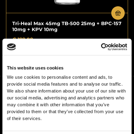
Tri-Heal Max 45mg TB-500 25mg + BPC-157
10mg + KPV 10mg
€
199,00
This website uses cookies
We use cookies to personalise content and ads, to
provide social media features and to analyse our traffic.
We also share information about your use of our site with
our social media, advertising and analytics partners who
may combine it with other information that you’ve
provided to them or that they’ve collected from your use
of their services.
W24PEPTIDES działamy pod własną marką – Grail
Formula. Kieruje nami jedno przekonanie: jakość bez