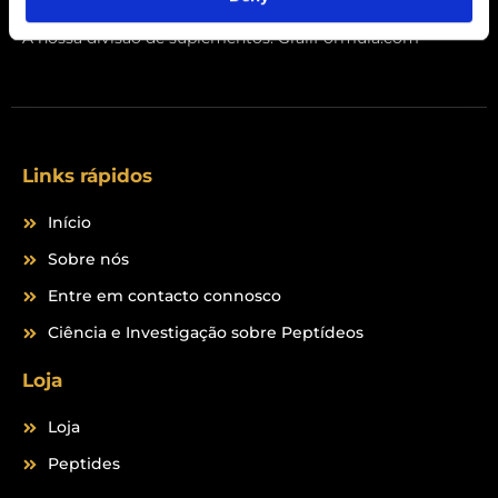
a
n
c
s
A nossa divisão de suplementos:
GrailFormula.com
e
t
b
a
o
g
o
r
k
a
m
Links rápidos
Início
Sobre nós
Entre em contacto connosco
Ciência e Investigação sobre Peptídeos
Loja
Loja
Peptides