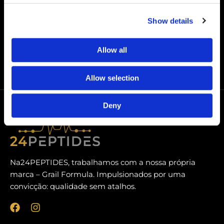
SS-31 (Elamipretida) 50 mg
Show details
€
159,00
Allow all
Allow selection
Deny
Na24PEPTIDES, trabalhamos com a nossa própria
marca – Grail Formula. Impulsionados por uma
convicção: qualidade sem atalhos.
F
I
a
n