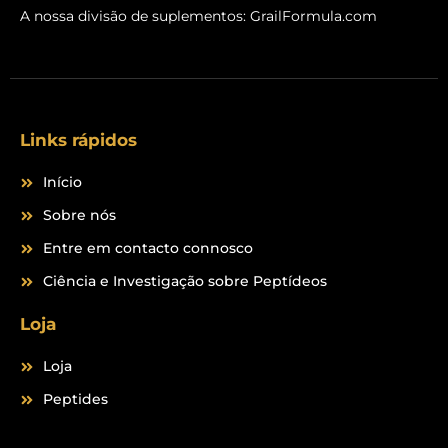
c
s
A nossa divisão de suplementos:
GrailFormula.com
e
t
b
a
o
g
o
r
k
a
m
Links rápidos
Início
Sobre nós
Entre em contacto connosco
Ciência e Investigação sobre Peptídeos
Loja
Loja
Peptides