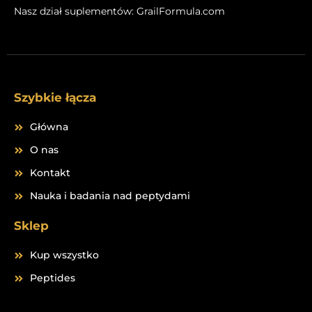
c
s
Nasz dział suplementów:
GrailFormula.com
e
t
b
a
o
g
o
r
k
a
m
Szybkie łącza
Główna
O nas
Kontakt
Nauka i badania nad peptydami
Sklep
Kup wszystko
Peptides