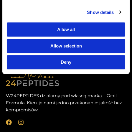
SS-31 (Elamipretide) 50mg
Show details
€
159,00
Allow all
Allow selection
Deny
W24PEPTIDES działamy pod własną marką – Grail
Formula. Kieruje nami jedno przekonanie: jakość bez
kompromisów.
F
I
a
n