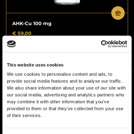
AHK-Cu 100 mg
€
59,00
This website uses cookies
We use cookies to personalise content and ads, to
provide social media features and to analyse our traffic.
We also share information about your use of our site with
our social media, advertising and analytics partners who
may combine it with other information that you’ve
provided to them or that they’ve collected from your use
W24PEPTIDES działamy pod własną marką – Grail
of their services.
Formula. Kieruje nami jedno przekonanie: jakość bez
kompromisów.