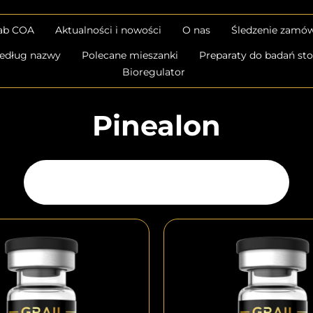
lab COA
Aktualności i nowości
O nas
Śledzenie zamów
edług nazwy
Polecane mieszanki
Preparaty do badań s
Bioregulator
Pinealon