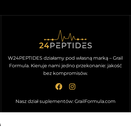
W24PEPTIDES działamy pod własną marką – Grail
Formula. Kieruje nami jedno przekonanie: jakość
bez kompromisów.
F
I
a
n
c
s
Nasz dział suplementów:
GrailFormula.com
e
t
b
a
o
g
s
o
r