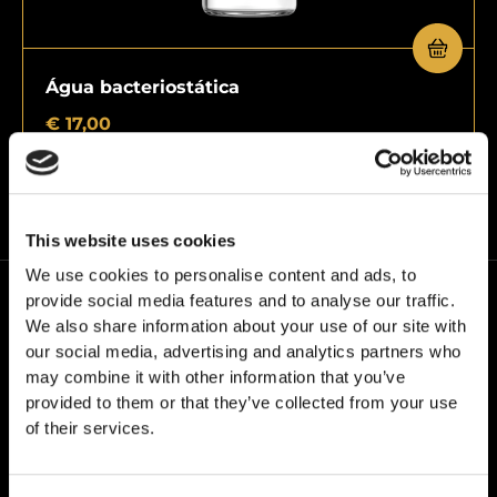
Água bacteriostática
€
17,00
This website uses cookies
We use cookies to personalise content and ads, to
provide social media features and to analyse our traffic.
We also share information about your use of our site with
our social media, advertising and analytics partners who
may combine it with other information that you’ve
provided to them or that they’ve collected from your use
Na24PEPTIDES, trabalhamos com a nossa própria
of their services.
marca – Grail Formula. Impulsionados por uma
convicção: qualidade sem atalhos.