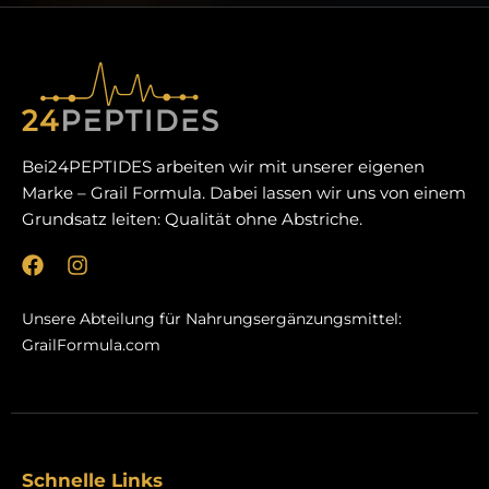
Bei24PEPTIDES arbeiten wir mit unserer eigenen
Marke – Grail Formula. Dabei lassen wir uns von einem
Grundsatz leiten: Qualität ohne Abstriche.
F
I
a
n
c
s
Unsere Abteilung für Nahrungsergänzungsmittel:
e
t
GrailFormula.com
b
a
o
g
o
r
k
a
m
Schnelle Links