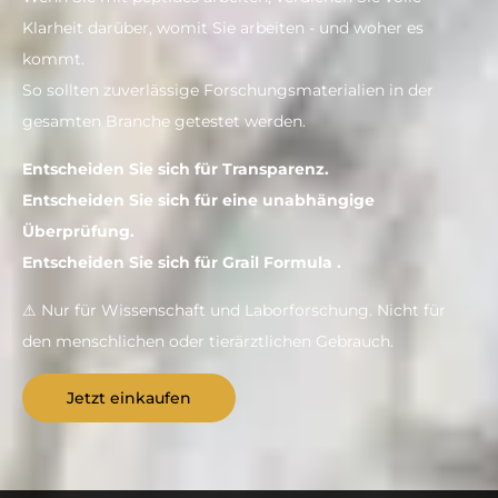
Klarheit darüber, womit Sie arbeiten - und woher es
kommt.
So sollten zuverlässige Forschungsmaterialien in der
gesamten Branche getestet werden.
Entscheiden Sie sich für Transparenz.
Entscheiden Sie sich für eine unabhängige
Überprüfung.
Entscheiden Sie sich für Grail Formula .
⚠ Nur für Wissenschaft und Laborforschung. Nicht für
den menschlichen oder tierärztlichen Gebrauch.
Jetzt einkaufen