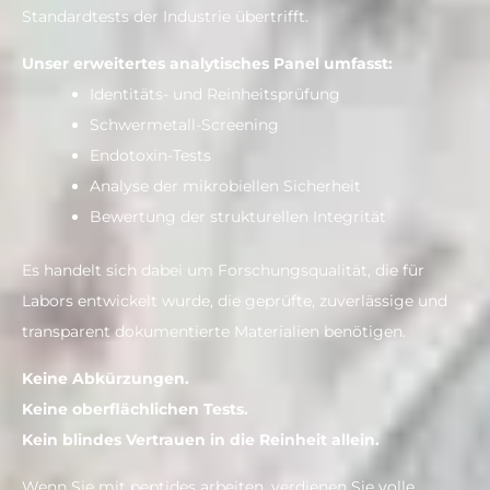
Standardtests der Industrie übertrifft.
Unser erweitertes analytisches Panel umfasst:
Identitäts- und Reinheitsprüfung
Schwermetall-Screening
Endotoxin-Tests
Analyse der mikrobiellen Sicherheit
Bewertung der strukturellen Integrität
Es handelt sich dabei um Forschungsqualität, die für
Labors entwickelt wurde, die geprüfte, zuverlässige und
transparent dokumentierte Materialien benötigen.
Keine Abkürzungen.
Keine oberflächlichen Tests.
Kein blindes Vertrauen in die Reinheit allein.
Wenn Sie mit peptides arbeiten, verdienen Sie volle