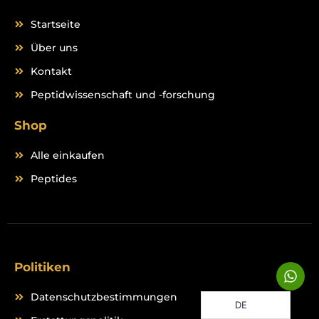
Startseite
Über uns
Kontakt
Peptidwissenschaft und -forschung
Shop
Alle einkaufen
Peptides
Politiken
W
h
a
Datenschutzbestimmungen
DE
t