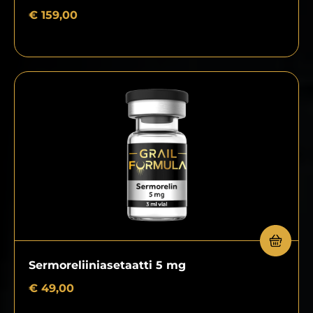
€
159,00
Sermoreliiniasetaatti 5 mg
€
49,00