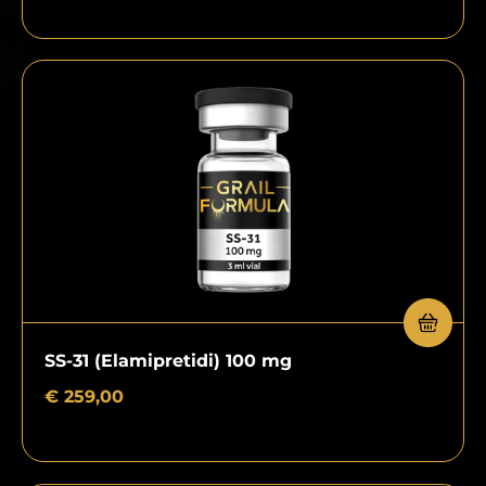
SS-31 (Elamipretidi) 100 mg
€
259,00