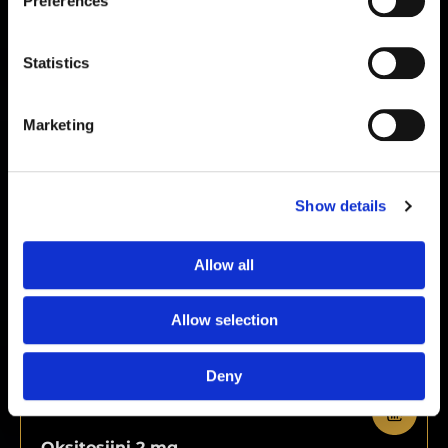
Preferences
Pinealon 20 mg
Statistics
€
89,00
Marketing
Show details
Allow all
Allow selection
Deny
Oksitosiini 2 mg