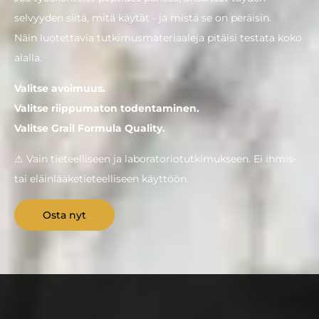
selvyyden siitä, mitä käytät - ja mistä se on peräisin.
Näin luotettavia tutkimusmateriaaleja pitäisi testata koko
alalla.
Valitse avoimuus.
Valitse riippumaton todentaminen.
Valitse Grail Formula Quality.
⚠ Vain tieteelliseen ja laboratoriotutkimukseen. Ei ihmis-
tai eläinlääketieteelliseen käyttöön.
Osta nyt