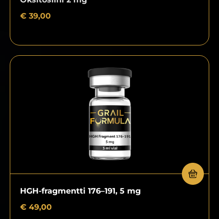
€
39,00
HGH-fragmentti 176–191, 5 mg
€
49,00