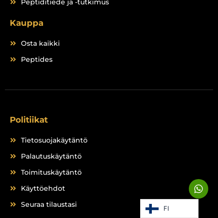
Peptiditiede ja -tutkimus
Kauppa
Osta kaikki
Peptides
Politiikat
Tietosuojakäytäntö
Palautuskäytäntö
Toimituskäytäntö
W
Käyttöehdot
h
a
Seuraa tilaustasi
FI
t