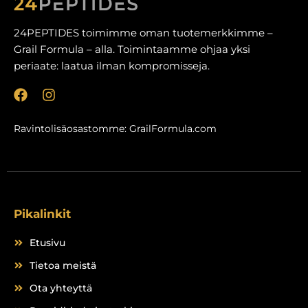
24PEPTIDES toimimme oman tuotemerkkimme –
Grail Formula – alla. Toimintaamme ohjaa yksi
periaate: laatua ilman kompromisseja.
F
I
a
n
c
s
Ravintolisäosastomme:
GrailFormula.com
e
t
b
a
o
g
o
r
k
a
m
Pikalinkit
Etusivu
Tietoa meistä
Ota yhteyttä