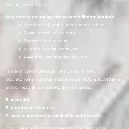
tavanomaiset testit.
Laajennettuun analyyttiseen paneeliimme kuuluu:
Identiteetin ja puhtauden todentaminen
Raskasmetallien seulonta
Endotoksiinin testaus
Mikrobiturvallisuusanalyysi
Rakenteellisen eheyden arviointi
Tämä on tutkimuslaatua, joka on suunniteltu
laboratorioille, jotka tarvitsevat todennettuja, luotettavia
ja avoimesti dokumentoituja materiaaleja.
Ei oikoteitä.
Ei pintatason testausta.
Ei sokeaa luottamusta pelkkään puhtauteen.
Jos työskentelet peptides parissa, ansaitset täyden