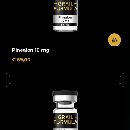
Pinealon 10 mg
€
59,00