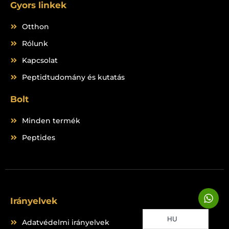
Gyors linkek
Otthon
Rólunk
Kapcsolat
Peptidtudomány és kutatás
Bolt
Minden termék
Peptides
W
Irányelvek
h
a
HU
t
Adatvédelmi irányelvek