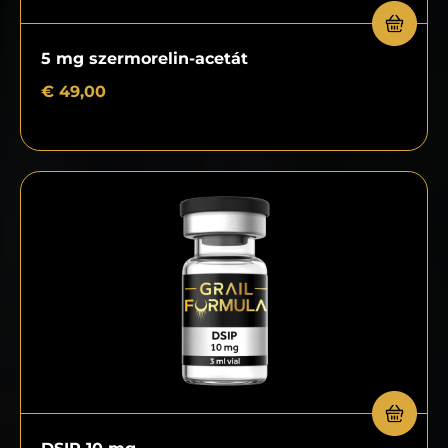
5 mg szermorelin-acetát
€
49,00