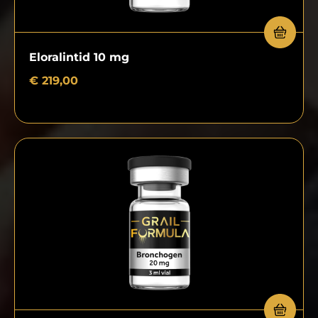
Eloralintid 10 mg
€
219,00