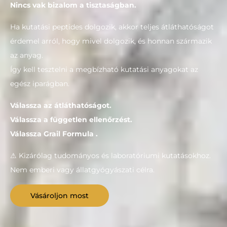
Nincs vak bizalom a tisztaságban.
Ha kutatási peptides dolgozik, akkor teljes átláthatóságot
érdemel arról, hogy mivel dolgozik, és honnan származik
az anyag.
Így kell tesztelni a megbízható kutatási anyagokat az
egész iparágban.
Válassza az átláthatóságot.
Válassza a független ellenőrzést.
Válassza Grail Formula .
⚠ Kizárólag tudományos és laboratóriumi kutatásokhoz.
Nem emberi vagy állatgyógyászati célra.
Vásároljon most