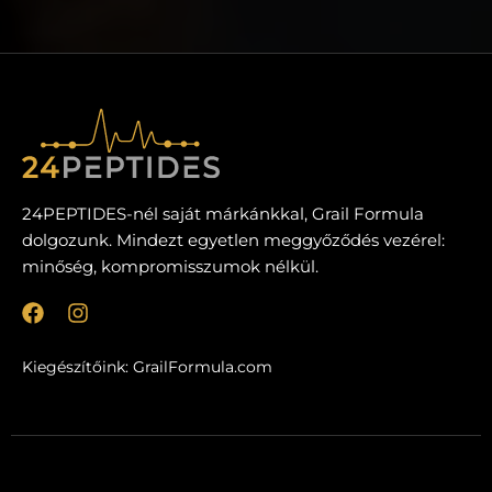
24PEPTIDES-nél saját márkánkkal, Grail Formula
dolgozunk. Mindezt egyetlen meggyőződés vezérel:
minőség, kompromisszumok nélkül.
F
I
a
n
c
s
Kiegészítőink:
GrailFormula.com
e
t
b
a
o
g
o
r
k
a
m