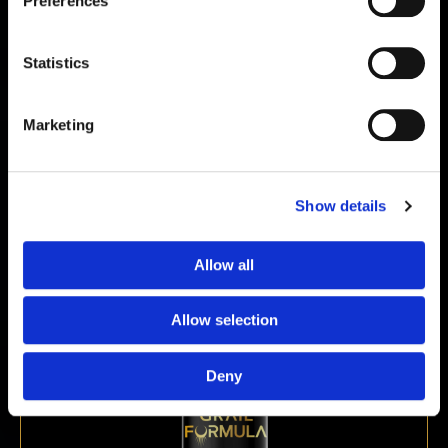
Preferences
Statistics
Marketing
Pinealon 20 mg
Show details
€
89,00
Allow all
Allow selection
Deny