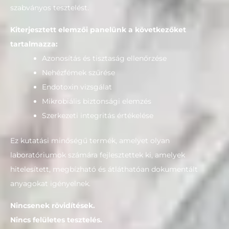
szabványos tesztelést.
Kiterjesztett elemzői panelünk a következőket
tartalmazza:
Azonosítás és tisztaság ellenőrzése
Nehézfémek szűrése
Endotoxin vizsgálat
Mikrobiális biztonsági elemzés
Szerkezeti integritás értékelése
Ez kutatási minőségű termék, amelyet olyan
laboratóriumok számára fejlesztettek ki, amelyek
hitelesített, megbízható és átláthatóan dokumentált
anyagokat igényelnek.
Nincsenek rövidítések.
Nincs felületes tesztelés.