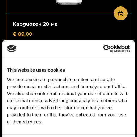
Кардиоген 20 мг
€
89,00
This website uses cookies
We use cookies to personalise content and ads, to
provide social media features and to analyse our traffic.
We also share information about your use of our site with
our social media, advertising and analytics partners who
may combine it with other information that you’ve
provided to them or that they’ve collected from your use
В24PEPTIDES работим със собствената си
of their services.
марка – Grail Formula. Водени сме от едно
убеждение: качество без компромиси.