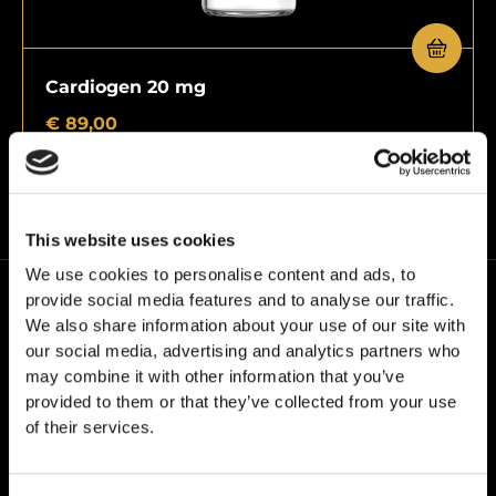
Cardiogen 20 mg
€
89,00
This website uses cookies
We use cookies to personalise content and ads, to
provide social media features and to analyse our traffic.
We also share information about your use of our site with
our social media, advertising and analytics partners who
may combine it with other information that you’ve
provided to them or that they’ve collected from your use
W24PEPTIDES działamy pod własną marką – Grail
of their services.
Formula. Kieruje nami jedno przekonanie: jakość bez
kompromisów.