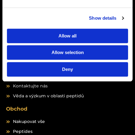
F
I
a
n
c
s
Naše divize doplňků stravy:
GrailFormula.com
e
t
Show details
b
a
o
g
Allow all
o
r
k
a
m
Allow selection
Rychlé odkazy
Domů
Deny
O nás
Kontaktujte nás
Věda a výzkum v oblasti peptidů
Obchod
Nakupovat vše
Peptides