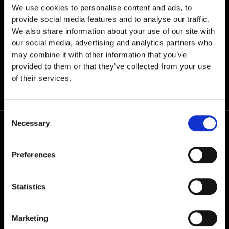
We use cookies to personalise content and ads, to
provide social media features and to analyse our traffic.
AOD-9604 5 mg
We also share information about your use of our site with
our social media, advertising and analytics partners who
€
59,00
may combine it with other information that you’ve
provided to them or that they’ve collected from your use
of their services.
Consent
Necessary
Selection
Preferences
Ve společnosti24PEPTIDES pracujeme s naší vlastní
Statistics
značkou – Grail Formula. Řídíme se přitom jedním
přesvědčením: kvalita bez kompromisů.
Marketing