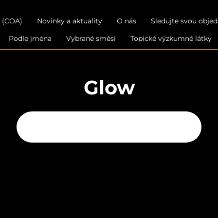
b (COA)
Novinky a aktuality
O nás
Sledujte svou obje
Podle jména
Vybrané směsi
Topické výzkumné látky
Glow