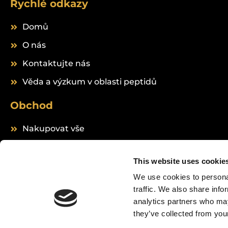
Rychlé odkazy
Domů
O nás
Kontaktujte nás
Věda a výzkum v oblasti peptidů
Obchod
Nakupovat vše
Peptides
This website uses cookie
We use cookies to personal
traffic. We also share info
analytics partners who may
they’ve collected from your