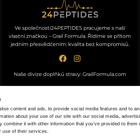
Ve společnosti24PEPTIDES pracujeme s naší
vlastní značkou – Grail Formula. Řídíme se přitom
jedním přesvědčením: kvalita bez kompromisů.
F
I
a
n
c
s
Naše divize doplňků stravy:
GrailFormula.com
e
t
b
a
o
g
s
o
r
ise content and ads, to provide social media features and to an
k
a
rmation about your use of our site with our social media, advertis
m
 combine it with other information that you’ve provided to them o
 use of their services.