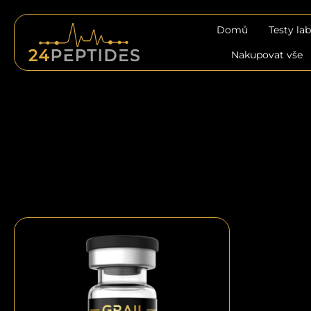
Přejít
na
Domů
Testy la
obsah
Nakupovat vše