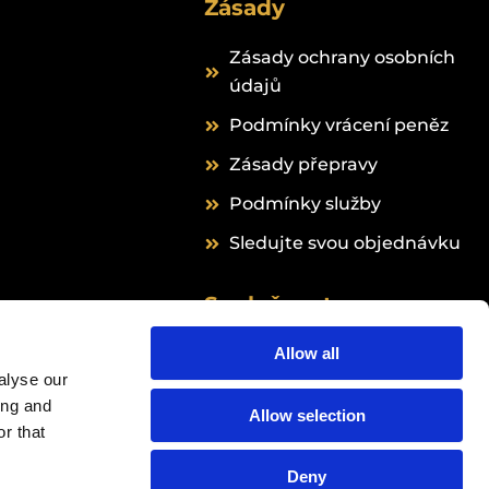
Zásady
Zásady ochrany osobních
údajů
Podmínky vrácení peněz
Zásady přepravy
Podmínky služby
Sledujte svou objednávku
Společnost
Grail Formula B.V.
Allow all
alyse our
Hingenderstraat 39
ing and
6111 AB Sint Joost
Allow selection
r that
Nizozemsko
24peptides
Deny