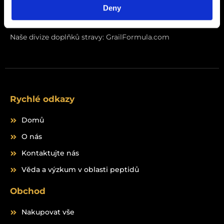
Deny
F
I
a
n
c
s
Naše divize doplňků stravy:
GrailFormula.com
e
t
b
a
o
g
o
r
k
a
m
Rychlé odkazy
Domů
O nás
Kontaktujte nás
Věda a výzkum v oblasti peptidů
Obchod
Nakupovat vše