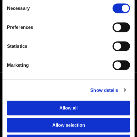
Consent
Necessary
Selection
Selank 10 mg
Preferences
€
49,00
Statistics
Marketing
Show details
Allow all
Ve společnosti24PEPTIDES pracujeme s naší vlastní
značkou – Grail Formula. Řídíme se přitom jedním
Allow selection
přesvědčením: kvalita bez kompromisů.