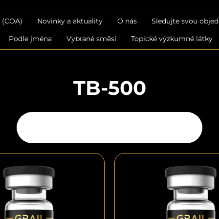
b (COA)
Novinky a aktuality
O nás
Sledujte svou obje
Podle jména
Vybrané směsi
Topické výzkumné látky
TB-500