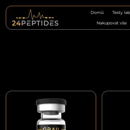
Přejít
na
Domů
Testy la
obsah
Nakupovat vše