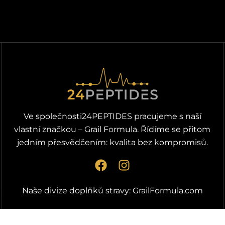
Ve společnosti24PEPTIDES pracujeme s naší
vlastní značkou – Grail Formula. Řídíme se přitom
jedním přesvědčením: kvalita bez kompromisů.
F
I
a
n
c
s
Naše divize doplňků stravy:
GrailFormula.com
e
t
b
a
o
g