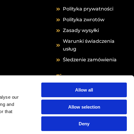
Polityka prywatności
Polityka zwrotów
Zasady wysyłki
Warunki świadczenia
usług
Śledzenie zamówienia
Firma
Grail Formula B.V.
Allow all
alyse our
Hingenderstraat 39
ing and
6111 AB Sint Joost
Allow selection
r that
Holandia
24peptides
Deny