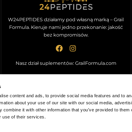
W24PEPTIDES działamy pod własną marką – Grail
Formula. Kieruje nami jedno przekonanie: jakość
bez kompromisów.
F
I
a
n
c
s
Nasz dział suplementów:
GrailFormula.com
e
t
b
a
o
g
s
o
r
ise content and ads, to provide social media features and to an
k
a
rmation about your use of our site with our social media, advertis
m
 combine it with other information that you’ve provided to them o
 use of their services.