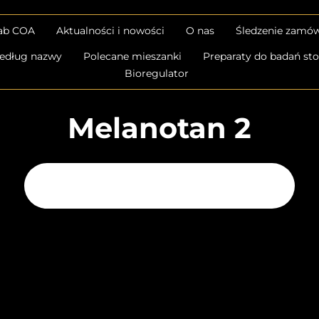
lab COA
Aktualności i nowości
O nas
Śledzenie zamów
edług nazwy
Polecane mieszanki
Preparaty do badań s
Bioregulator
Melanotan 2