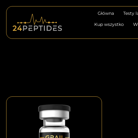
Przejdź
do
Główna
Testy 
treści
Kup wszystko
W