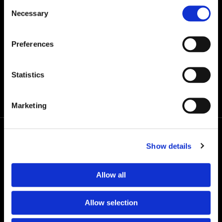
Consent
Necessary
Selection
Semax 10mg
Preferences
€
49,00
Statistics
Marketing
Show details
Allow all
W24PEPTIDES działamy pod własną marką – Grail
Formula. Kieruje nami jedno przekonanie: jakość bez
Allow selection
kompromisów.