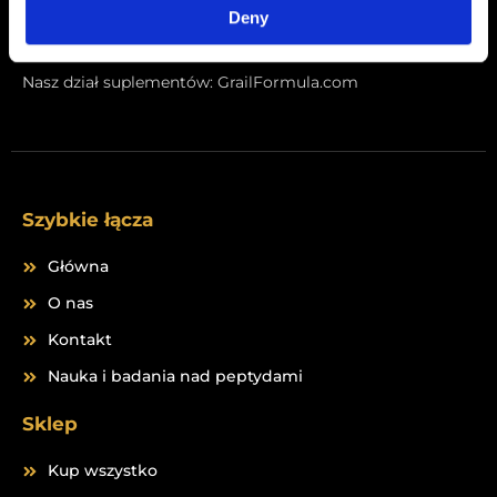
Deny
F
I
a
n
c
s
Nasz dział suplementów:
GrailFormula.com
e
t
b
a
o
g
o
r
k
a
m
Szybkie łącza
Główna
O nas
Kontakt
Nauka i badania nad peptydami
Sklep
Kup wszystko