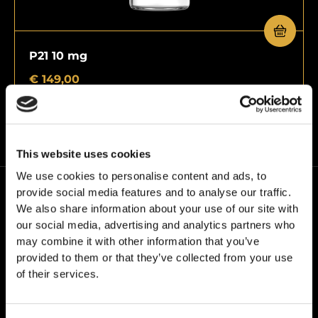
P21 10 mg
€
149,00
This website uses cookies
We use cookies to personalise content and ads, to
provide social media features and to analyse our traffic.
We also share information about your use of our site with
our social media, advertising and analytics partners who
may combine it with other information that you’ve
provided to them or that they’ve collected from your use
W24PEPTIDES działamy pod własną marką – Grail
of their services.
Formula. Kieruje nami jedno przekonanie: jakość bez
kompromisów.