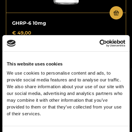
GHRP-6 10mg
€
49,00
This website uses cookies
We use cookies to personalise content and ads, to
provide social media features and to analyse our traffic.
We also share information about your use of our site with
our social media, advertising and analytics partners who
may combine it with other information that you’ve
provided to them or that they’ve collected from your use
W24PEPTIDES działamy pod własną marką – Grail
of their services.
Formula. Kieruje nami jedno przekonanie: jakość bez
kompromisów.